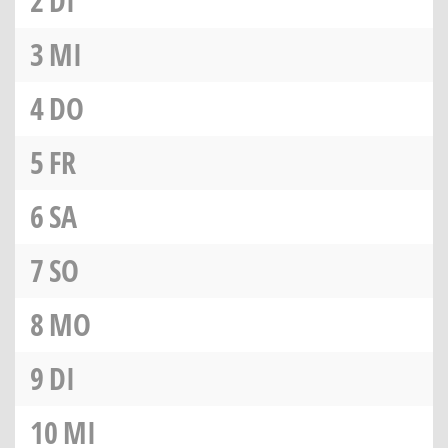
2
DI
3
MI
4
DO
5
FR
6
SA
7
SO
8
MO
9
DI
10
MI