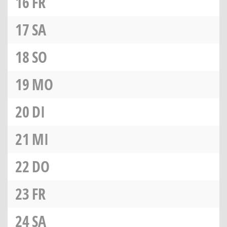
16
FR
17
SA
18
SO
19
MO
20
DI
21
MI
22
DO
23
FR
24
SA