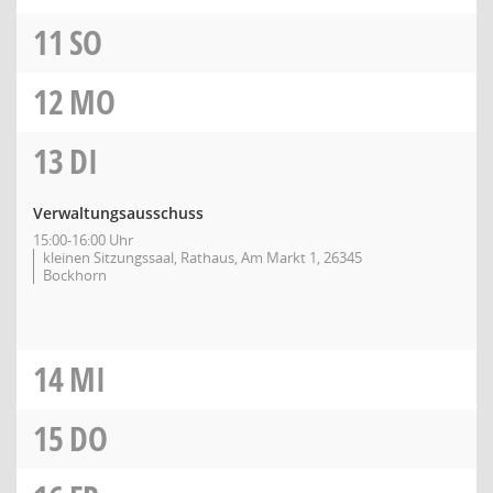
11
SO
12
MO
13
DI
Verwaltungsausschuss
15:00-16:00 Uhr
kleinen Sitzungssaal, Rathaus, Am Markt 1, 26345
Bockhorn
14
MI
15
DO