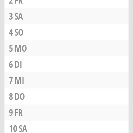
2
FR
3
SA
4
SO
5
MO
6
DI
7
MI
8
DO
9
FR
10
SA