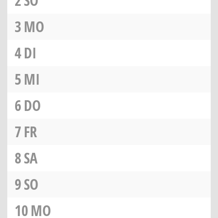
2
SO
3
MO
4
DI
5
MI
6
DO
7
FR
8
SA
9
SO
10
MO