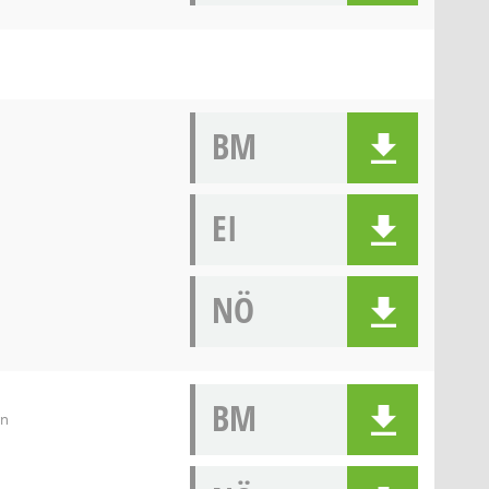
BM
EI
NÖ
BM
rn