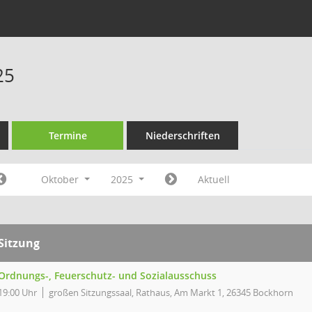
25
Termine
Niederschriften
Oktober
2025
Aktuell
Sitzung
Ordnungs-, Feuerschutz- und Sozialausschuss
19:00 Uhr
großen Sitzungssaal, Rathaus, Am Markt 1, 26345 Bockhorn