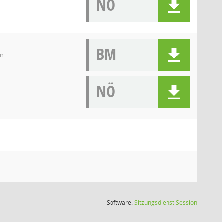
NÖ
BM
rn
NÖ
(Wird in
Software:
Sitzungsdienst
Session