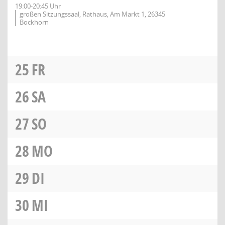
19:00-20:45 Uhr
großen Sitzungssaal, Rathaus, Am Markt 1, 26345
Bockhorn
25
FR
26
SA
27
SO
28
MO
29
DI
30
MI