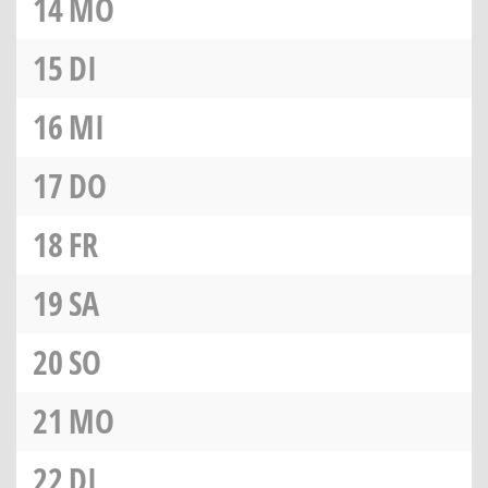
14
MO
15
DI
16
MI
17
DO
18
FR
19
SA
20
SO
21
MO
22
DI