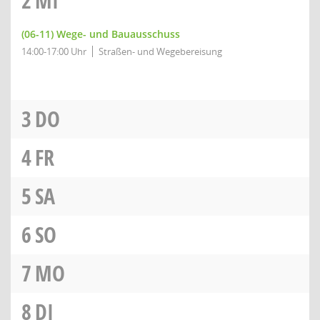
2
MI
(06-11) Wege- und Bauausschuss
14:00-17:00 Uhr
Straßen- und Wegebereisung
3
DO
4
FR
5
SA
6
SO
7
MO
8
DI