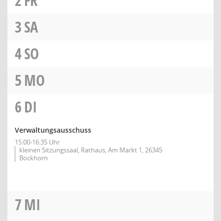
2
FR
3
SA
4
SO
5
MO
6
DI
Verwaltungsausschuss
15:00-16:35 Uhr
kleinen Sitzungssaal, Rathaus, Am Markt 1, 26345
Bockhorn
7
MI