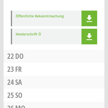
Öffentliche Bekanntmachung
Niederschrift Ö
22
DO
23
FR
24
SA
25
SO