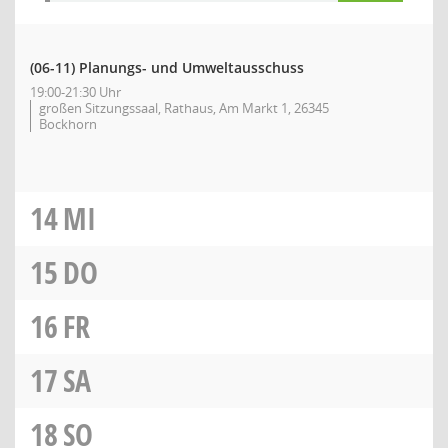
(06-11) Planungs- und Umweltausschuss
19:00-21:30 Uhr
großen Sitzungssaal, Rathaus, Am Markt 1, 26345
Bockhorn
14
MI
15
DO
16
FR
17
SA
18
SO