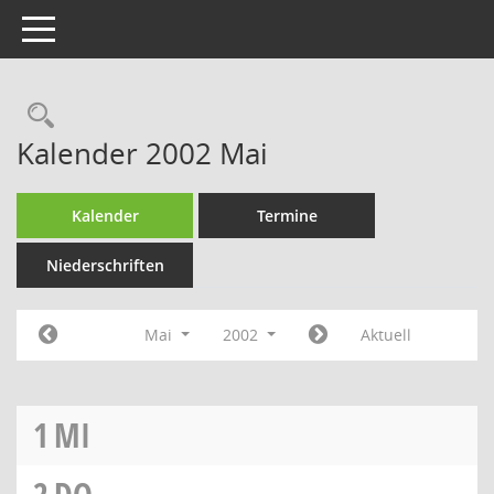
Toggle navigation
Rechercheauswahl
Kalender 2002 Mai
Kalender
Termine
Niederschriften
Mai
2002
Aktuell
1
MI