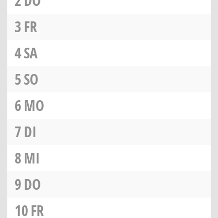
2
DO
3
FR
4
SA
5
SO
6
MO
7
DI
8
MI
9
DO
10
FR