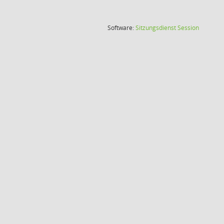
(Wird in
Software:
Sitzungsdienst
Session