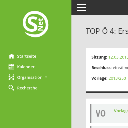
Toggle navigation
TOP Ö 4: Er
Startseite
Sitzung:
12.03.201
Kalender
Beschluss:
einstim
Organisation
Vorlage:
2013/250
Recherche
VO
Vorlag