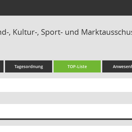
nd-, Kultur-, Sport- und Marktausschus
Tagesordnung
TOP-Liste
Anwesenh