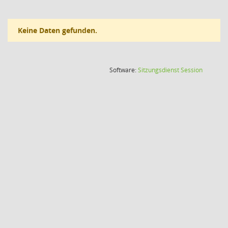
Keine Daten gefunden.
(Wird in
Software:
Sitzungsdienst
Session