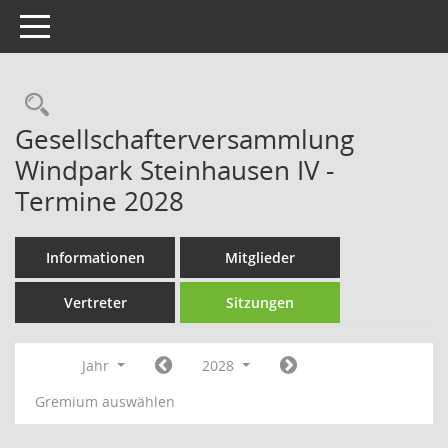
Toggle navigation
Rechercheauswahl
Gesellschafterversammlung
Windpark Steinhausen IV -
Termine 2028
Informationen
Mitglieder
Vertreter
Sitzungen
Jahr
2028
Gremium auswählen