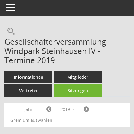
Toggle navigation
Rechercheauswahl
Gesellschafterversammlung
Windpark Steinhausen IV -
Termine 2019
Informationen
Mitglieder
Vertreter
Sitzungen
Jahr
2019
Gremium auswählen