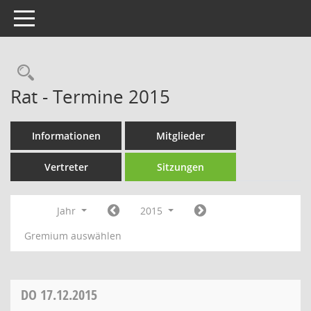
Toggle navigation
Rechercheauswahl
Rat - Termine 2015
Informationen
Mitglieder
Vertreter
Sitzungen
Jahr
2015
Gremium auswählen
DO
17.12.2015