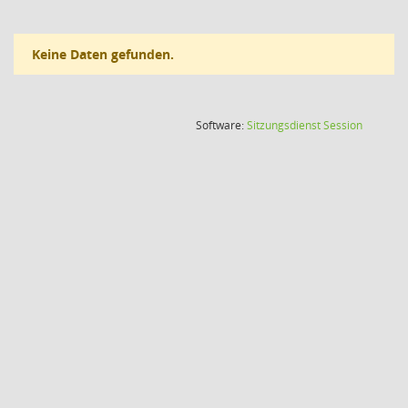
Keine Daten gefunden.
(Wird in
Software:
Sitzungsdienst
Session