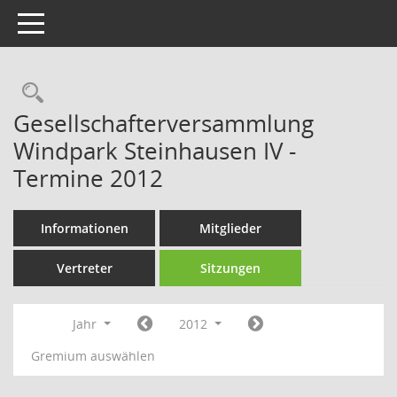
Toggle navigation
Rechercheauswahl
Gesellschafterversammlung
Windpark Steinhausen IV -
Termine 2012
Informationen
Mitglieder
Vertreter
Sitzungen
Jahr
2012
Gremium auswählen