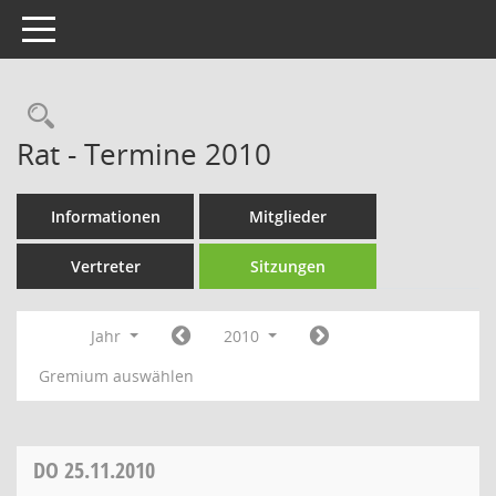
Toggle navigation
Rechercheauswahl
Rat - Termine 2010
Informationen
Mitglieder
Vertreter
Sitzungen
Jahr
2010
Gremium auswählen
DO
25.11.2010