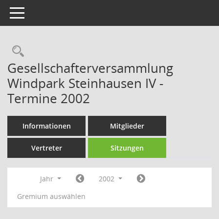
Toggle navigation
Rechercheauswahl
Gesellschafterversammlung
Windpark Steinhausen IV -
Termine 2002
Informationen
Mitglieder
Vertreter
Sitzungen
Jahr
2002
Gremium auswählen