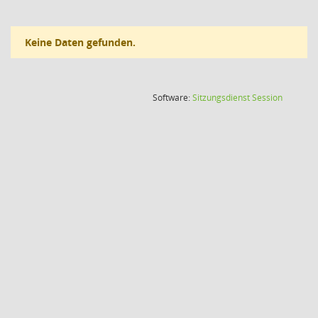
Keine Daten gefunden.
(Wird in
Software:
Sitzungsdienst
Session