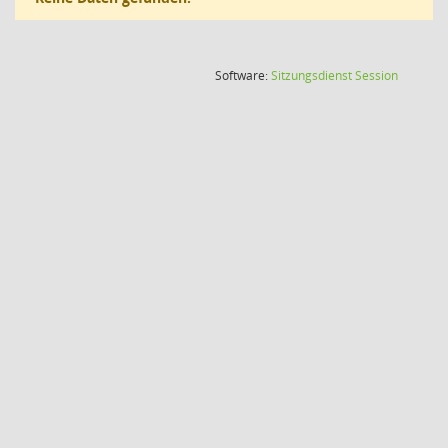
(Wird in
Software:
Sitzungsdienst
Session