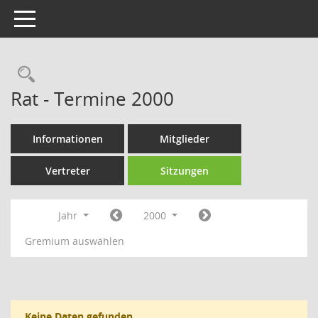
Toggle navigation
Rechercheauswahl
Rat - Termine 2000
Informationen
Mitglieder
Vertreter
Sitzungen
Jahr
2000
Gremium auswählen
Keine Daten gefunden.