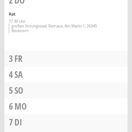
2
DO
Rat
17:30 Uhr
großen Sitzungssaal, Rathaus, Am Markt 1, 26345
Bockhorn
3
FR
4
SA
5
SO
6
MO
7
DI