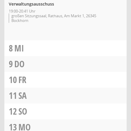
Verwaltungsausschuss
19:00-20:41 Uhr
großen Sitzungssaal, Rathaus, Am Markt 1, 26345
Bockhorn
8
MI
9
DO
10
FR
11
SA
12
SO
13
MO