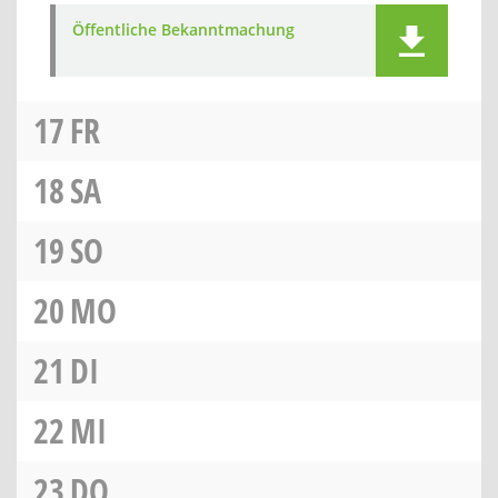
Öffentliche Bekanntmachung
17
FR
18
SA
19
SO
20
MO
21
DI
22
MI
23
DO