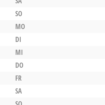
SA
SO
MO
DI
MI
DO
FR
SA
SO