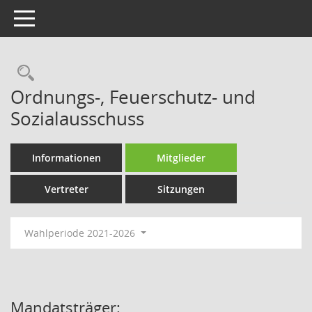
Toggle navigation
Rechercheauswahl
Ordnungs-, Feuerschutz- und
Sozialausschuss
Informationen
Mitglieder
Vertreter
Sitzungen
Wahlperiode 2021-2026
Mandatsträger: